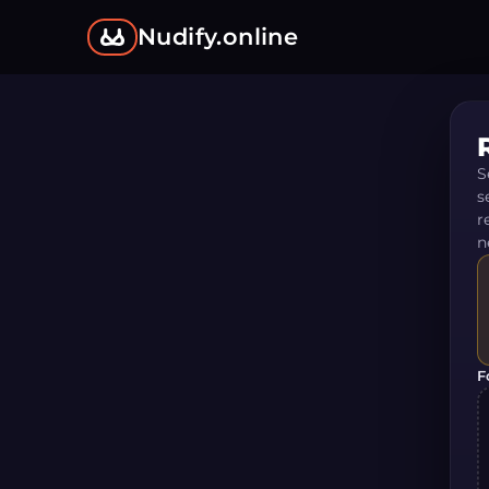
Nudify.online
S
s
r
n
F