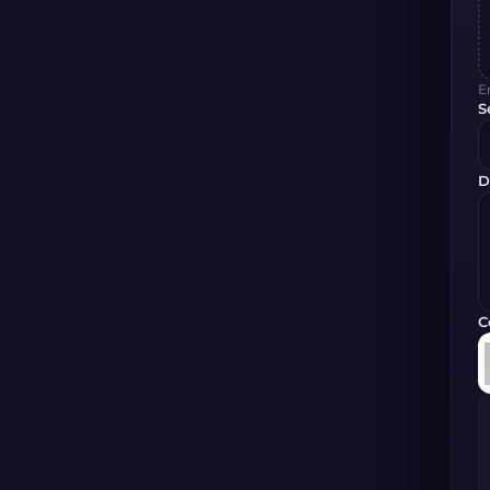
E
S
D
C