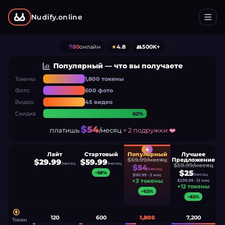
Nudify.online
780
онлайн
★
4.8
👥
500K+
Популярный
—
что вы получаете
Токены
1,800 токены
Фото
600 фото
Видео
45 видео
Скидка
62%
$
54
платишь
/месяц
+ 2
подружки
❤️
★
Лайт
Стартовый
Популярный
Лучшее
$
59.99
/
месяц
Предложение
$
29.99
$
59.99
/месяц
/месяц
$
59.99
/
месяц
$
54
/месяц
$
25
−
58
%
/месяц
$
161.99
· 3 мес
×
3
токены
$
299.99
· 12 мес
×
12
токены
−
62
%
−
82
%
120
600
1,800
7,200
Токен