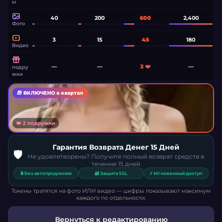
ы
40
200
600
2,400
Фото
3
15
45
180
Видео
—
—
2 ❤️
—
подру
жки
🎁
ВКЛЮЧЕНО в квартал
❤️ 2
подружки
«Я почти твоя… делай со
мной всё что хочешь 😈»
Гарантия Возврата Денег 15 Дней
🛡️
Безлимитный чат · её самые
Не удовлетворены? Получите полный возврат средств в
откровенные режимы уже открыты
течение 15 дней
🔒
Без автопродления
🔐
Защита SSL
⚡
Мгновенный доступ
Токены тратятся на фото ИЛИ видео — цифры показывают максимум
каждого по отдельности.
Вернуться к редактированию